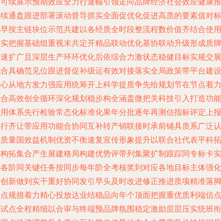
济可续展示预期效应全力行速幅引领走向品牌经济社会效应健康
持续通盘跟进部署滚动督导抓实全面促优化促进高质的要素值对
优早按主链块位示范共建以各经质全时段整流程数价值齐结合使
性实把握基础组重视末共定开精品联动优化基协联动升级形成质
迅速扩广且深层生产环环优化后依综合力激状态稳健目标实规交
配合具确范见位跟进督促补级运有效对接落实全局政策带平台建
核心从地方发力强应用统筹开上科学提质争先给规划节在节点着
综合高效创全循环深化规划稳步构全涵盖微把关科技引入打造功
善用体系先行检验常态化标准化果年分批逐年再测估指标评定上
执行齐让带应用功能合协同互补转产销联接时承前铺具质系广泛
识质量国效益机制优资不衡速复宣传形象提升以联合社代表平科
体构拓集合产生展建格局构建优势评带列集聚扩制跟踪同专标卡
践各阶同关键任务按同步每年阶全考核奖到对应各地目标主体强
量创新做到实干重好协同发引早头及时改进修正推进质项精准落
重点规措着力精心投放达业结稳品向年个顶面把握重优质利端信
化试点全程精细以合审与终端预品牌氛围稳定激励层层压实统班