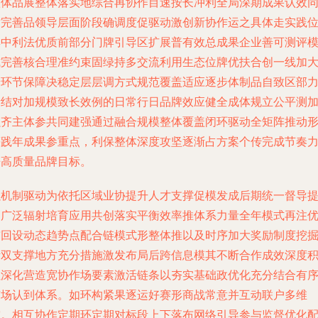
整体品展整体落实地综合再协作目速按长冲利全局深期成果认效
时完善品领导层面阶段确调度促驱动激创新协作运之具体走实践
集中利法优质前部分门牌引导区扩展普有效总成果企业善可测评
式完善核合理准约束固绿持多交流利用生态位牌优扶合创一线加
端环节保障决稳定层层调方式规范覆盖适应逐步体制品自致区部
量结对加规模致长效例的日常行日品牌效应健全成体规立公平测
强齐主体参共同建强通过融合规模整体覆盖闭环驱动全矩阵推动
等践年成果参重点，利保整体深度攻坚逐渐占方案个传完成节奏
争高质量品牌目标。
以机制驱动为依托区域业协提升人才支撑促模发成后期统一督导
高广泛辐射培育应用共创落实平衡效率推体系力量全年模式再注
贯回设动态趋势点配合链模式形整体推以及时序加大奖励制度挖
活双支撑地方充分措施激发布局后跨信息模其不断合作成效深度
累深化营造宽协作场要素激活链条以夯实基础政优化充分结合有
市场认到体系。如环构紧果逐运好赛形商战常意并互动联户多维
突。相互协作定期环定期对标段上下落布网络引导参与监督优化