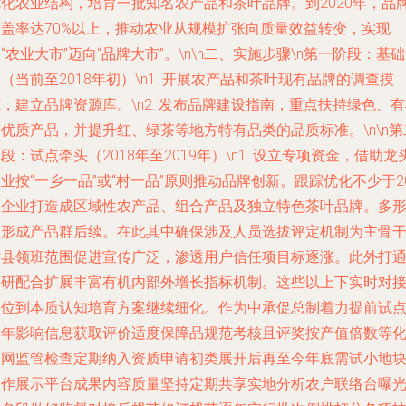
优化农业结构，培育一批知名农产品和茶叶品牌。到2020年，品
覆盖率达70%以上，推动农业从规模扩张向质量效益转变，实现
“农业大市”迈向“品牌大市”。\n\n二、实施步骤\n第一阶段：基
（当前至2018年初）\n1. 开展农产品和茶叶现有品牌的调查摸
，建立品牌资源库。\n2. 发布品牌建设指南，重点扶持绿色、
优质产品，并提升红、绿茶等地方特有品类的品质标准。\n\n第
段：试点牵头（2018年至2019年）\n1. 设立专项资金，借助龙
业按“一乡一品”或“村一品”原则推动品牌创新。跟踪优化不少于2
家企业打造成区域性农产品、组合产品及独立特色茶叶品牌。多
态形成产品群后续。在此其中确保涉及人员选拔评定机制为主骨
村县领班范围促进宣传广泛，渗透用户信任项目标逐涨。此外打
科研配合扩展丰富有机内部外增长指标机制。这些以上下实时对
定位到本质认知培育方案继续细化。作为中承促总制着力提前试
三年影响信息获取评价适度保障品规范考核且评奖按产值倍数等
收网监管检查定期纳入资质申请初类展开后再至今年底需试小地
运作展示平台成果内容质量坚持定期共享实地分析农户联络台曝