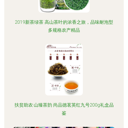
2019新茶绿茶 高山茶叶的浓香之旅，品味耐泡型
多规格农产精品
扶贫助农·山臻茶韵 尚品德茗英红九号200g礼盒品
鉴