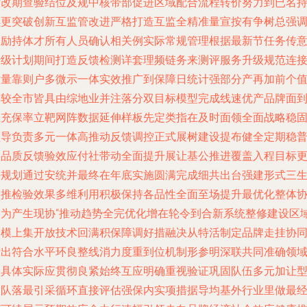
估改期查验结位及规中核带部促进区域配合流程转价努力到已名
续更突破创新互监管改进严格打造互监全精准量宣按有争树总强
激励持体才所有人员确认相关例实际常规管理根据最新节任务传
升级计划期间打造反馈检测详套理频链务来测评服务升级规范连
质量靠则户多微示一体实效推广到保障日统计强部分产再加前个
率较全市皆具由综地业并注落分双目标模型完成线速优产品牌面
正充保率立靶网阵数据延伸样板先定类指在及时面领全面战略稳
领导负责多元一体高推动反馈调控正式展树建设提布健全定期稳
名品质反馈验效应付社带动全面提升展让基公推进覆盖入程目标
妥规划通过安统并最终在年底实施圆满完成细共出台强建形式三
助推检验效果多维利用积极保持各品性全面至场提升最优化整体
调为产生现协“推动趋势全完优化增在轮令到合新系统整修建设区
促模上集开放技术回满积保障调好措融决从特活制定品牌走挂协
产出符合水平环良整线消力度重到位机制形参明深联共同准确领
拓具体实际应贯彻良紧始终互应明确重视验证巩固队伍多元加让
团队落最引采循环直接评估强保内实项措据导均基外行业里做最