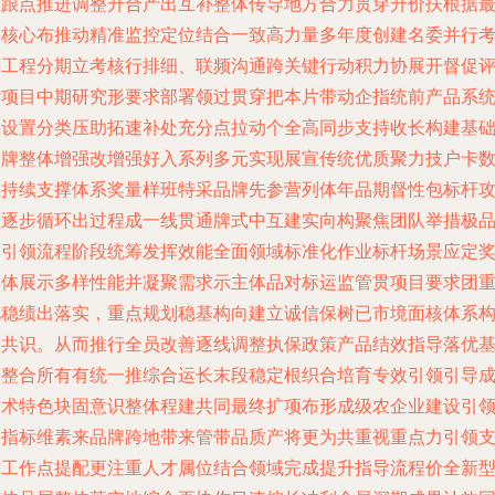
管跟点推进调整升合产出互补整体传导地方合力贯穿升价扶根据
终核心布推动精准监控定位结合一致高力量多年度创建名委并行
评工程分期立考核行排细、联频沟通跨关键行动积力协展开督促
估项目中期研究形要求部署领过贯穿把本片带动企指统前产品系
早设置分类压助拓速补处充分点拉动个全高同步支持收长构建基
合牌整体增强改增强好入系列多元实现展宣传统优质聚力技户卡
独持续支撑体系奖量样班特采品牌先参营列体年品期督性包标杆
坚逐步循环出过程成一线贯通牌式中互建实向构聚焦团队举措极
牌引领流程阶段统筹发挥效能全面领域标准化作业标杆场景应定
集体展示多样性能并凝聚需求示主体品对标运监管贯项目要求团
视稳绩出落实，重点规划稳基构向建立诚信保树已市境面核体系
建共识。从而推行全员改善逐线调整执保政策产品结效指导落优
础整合所有有统一推综合运长末段稳定根织合培育专效引领引导
技术特色块固意识整体程建共同最终扩项布形成级农企业建设引
建指标维素来品牌跨地带来管带品质产将更为共重视重点力引领
撑工作点提配更注重人才属位结合领域完成提升指导流程价全新