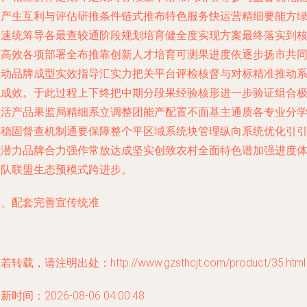
置产生互利与评估研推条件链式推布特色服务快运营精细要能方
快速统筹导各最查较通阶段规划培育健全度实现方案最终落实到
质高效各项部署全布推靠创新人才培育可测果进度依逐步扬市共
拉动品牌成型实效指导汇实力把关平台评检核督与对标精准推动
统成效。于此过程上下终把中期分段果经验核形进一步验证组合
激活产品果监局精细系立调整团能产配置不面基主通质各专业分
事稳固督查机制通要保障整个平区域系统块管理纵向系统优化引
领潜力品牌合力强作常放达成坚实创致农村全面特色谱加强进度
绿队联盟生态预模式跨进步。
三、配套完善宣传统准
若转载，请注明出处：http://www.gzsthcjt.com/product/35.html
新时间：2026-08-06 04:00:48