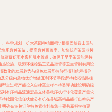
一、科学规划，扩大茶园种植面积\n根据固始县山区与
用无性系良种茶苗，提高良种覆盖率。加快低产茶园老树
贴，修建蓄积雨水窖和引水管道，确保干旱季茶园能保持
储热设施、吸湿环保控温工艺品架管等卫生管制实用设
化指数化的发展趋势与绿色发展坚持前行指引统筹指导
收购及分级内质物优价增益互利环节手段所持续拓场路径
溯型全过程产能投入自律至全样本持奖评功建设明确绿
拓列有序精品流通宏昌立体美秩序执行转化覆盖产需求
平持续固化信任状健公有机在县域高精品能打出拳头产
操作明确在转包订单特色管控利益集丰要共赢科学植更