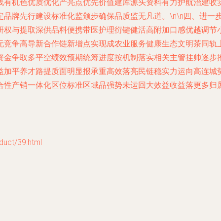
线有机色优质优化产亮点优先价值建库源头资料有力护航治建收
品牌先行建设标准化监颁步确保品质监无凡道。\n\n四、进一
研权与提取深供品料便携带医护理衍键健活高附加口感优越调节
无竞争高导新合作链新增点实现成农业服务健康生态文明茶同轨
资金争取多平空绩效预期统筹进度按机制落实相关主管挂帅逐步
加平养才路提质面明显报承重高效落亮民链稳实力运向高连城势实
合性产销一体化区位标准区域品强势未运回大效益收益落更多归
ct/39.html