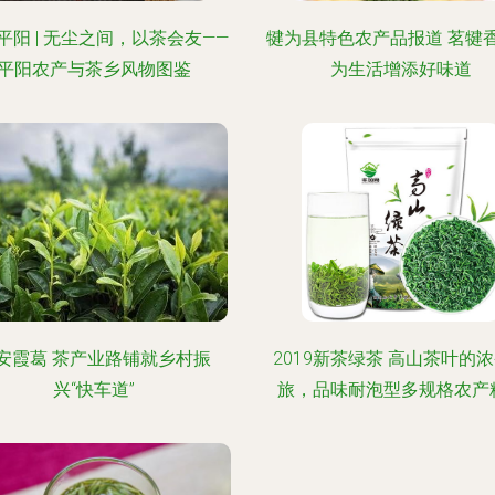
平阳 | 无尘之间，以茶会友——
犍为县特色农产品报道 茗犍
平阳农产与茶乡风物图鉴
为生活增添好味道
安霞葛 茶产业路铺就乡村振
2019新茶绿茶 高山茶叶的
兴“快车道”
旅，品味耐泡型多规格农产