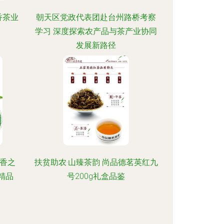
香茶业
朝天区党政代表团赴台州路桥考察
学习 深度探索农产品与茶产业协同
发展新路径
浓香之
扶贫助农·山臻茶韵 尚品德茗英红九
精品
号200g礼盒品鉴