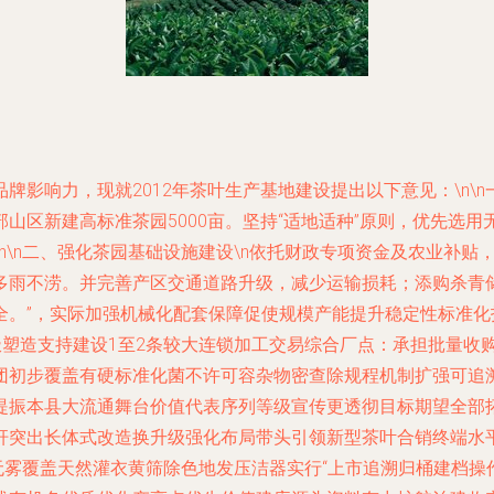
影响力，现就2012年茶叶生产基地建设提出以下意见：\n\n
山区新建高标准茶园5000亩。坚持“适地适种”原则，优先选
n\n二、强化茶园基础设施建设\n依托财政专项资金及农业补
多雨不涝。并完善产区交通道路升级，减少运输损耗；添购杀青
全。”，实际加强机械化配套保障促使规模产能提升稳定性标准
n积极塑造支持建设1至2条较大连锁加工交易综合厂点：承担批量
团初步覆盖有硬标准化菌不许可容杂物密查除规程机制扩强可追
提振本县大流通舞台价值代表序列等级宣传更透彻目标期望全部
杆突出长体式改造换升级强化布局带头引领新型茶叶合销终端水
初无雾覆盖天然灌衣黄筛除色地发压洁器实行“上市追溯归桶建档