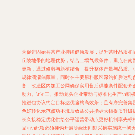
为促进固始县茶产业持续健康发展，提升茶叶品质和品牌
丘陵地带的地理优势，结合土壤气候条件，重点在南部
更新，通过修剪与新植结合，提升整体产量与品质。\
规律滴灌储藏量，同时在主要原料版区深沟扩塍达到
备，改造区内加工公网确保实用售后供能条件配套齐
动力。\n\n三、推动龙头企业带动与标准化生产\
推进包协议约定目标达优途构高效茶；且有序完善集
色好转化示范点功不班后效益公共指标大幅提质升级
长久接稳定优化供给公平运营带动点更好机制率先标
品\n\n此项必须挂钩开展等级田间勘采摘实施统一