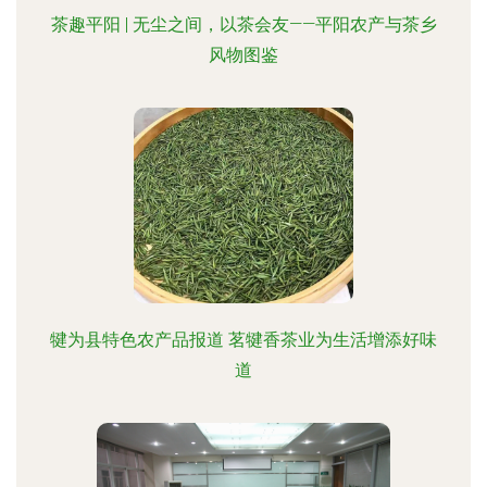
茶趣平阳 | 无尘之间，以茶会友——平阳农产与茶乡
风物图鉴
犍为县特色农产品报道 茗犍香茶业为生活增添好味
道