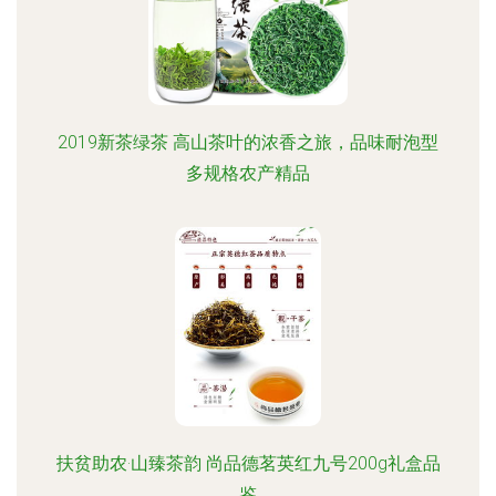
2019新茶绿茶 高山茶叶的浓香之旅，品味耐泡型
多规格农产精品
扶贫助农·山臻茶韵 尚品德茗英红九号200g礼盒品
鉴